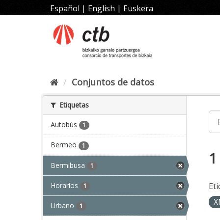
Ir
Español
|
English
|
Euskera
al
contenido
Conjuntos de datos
Etiquetas
Autobús
1
Bermeo
1
1
Bermibusa
1
Horarios
Eti
1
X
Urbano
1