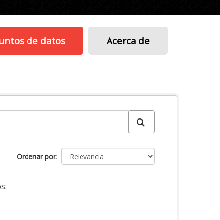
untos de datos
Acerca de
Ordenar por
s: