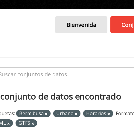
Bienvenida
Conj
 conjunto de datos encontrado
quetas:
Bermibusa
Urbano
Horarios
Formato
ML
GTFS