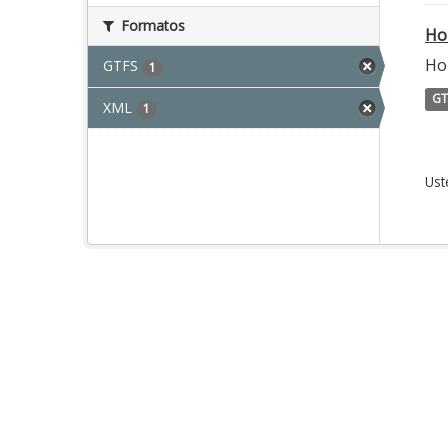
Formatos
Ho
Ho
GTFS
1
GT
XML
1
Ust