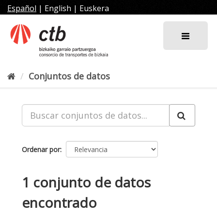
Ir
Español
|
English
|
Euskera
al
contenido
Conjuntos de datos
Ordenar por
1 conjunto de datos
encontrado