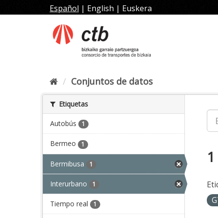
Ir
Español
|
English
|
Euskera
al
contenido
Conjuntos de datos
Etiquetas
Autobús
1
Bermeo
1
1
Bermibusa
1
Interurbano
Eti
1
G
Tiempo real
1