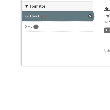
Formatos
Ber
Inf
GTFS-RT
1
ser
XML
1
GT
Ust