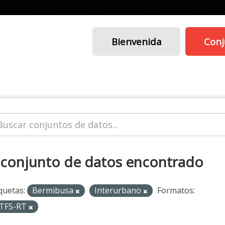
Bienvenida
Conj
 conjunto de datos encontrado
quetas:
Bermibusa
Interurbano
Formatos:
TFS-RT