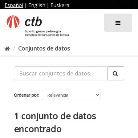
Ir
Español
|
English
|
Euskera
al
contenido
Conjuntos de datos
Ordenar por
1 conjunto de datos
encontrado