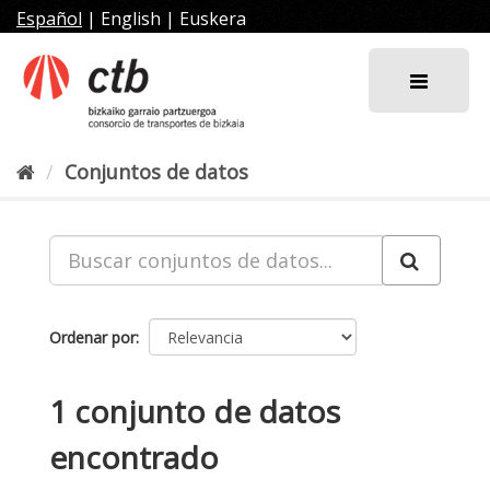
Ir
Español
|
English
|
Euskera
al
contenido
Conjuntos de datos
Ordenar por
1 conjunto de datos
encontrado