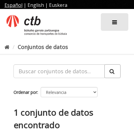
Ir
Español
|
English
|
Euskera
al
contenido
Conjuntos de datos
Ordenar por
1 conjunto de datos
encontrado