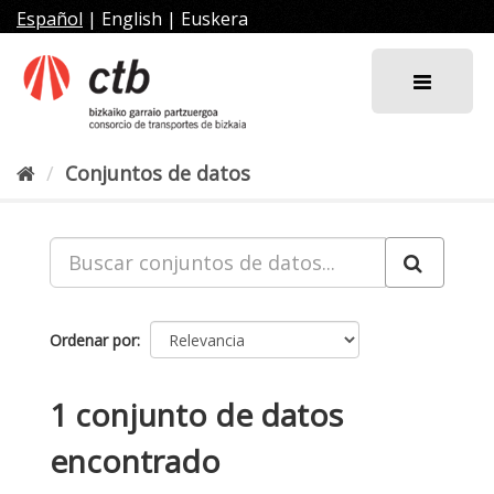
Ir
Español
|
English
|
Euskera
al
contenido
Conjuntos de datos
Ordenar por
1 conjunto de datos
encontrado