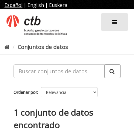
Ir
Español
|
English
|
Euskera
al
contenido
Conjuntos de datos
Ordenar por
1 conjunto de datos
encontrado