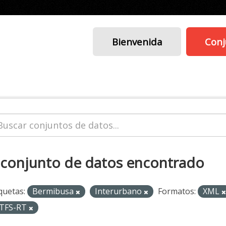
Bienvenida
Conj
 conjunto de datos encontrado
quetas:
Bermibusa
Interurbano
Formatos:
XML
TFS-RT