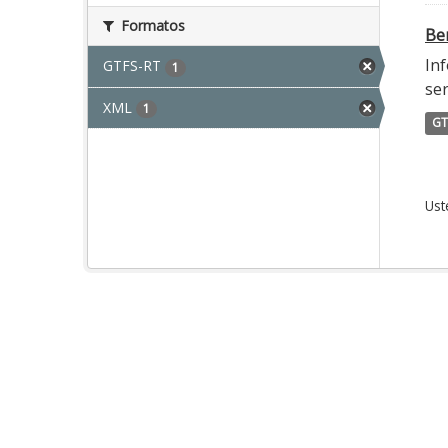
Formatos
Ber
Inf
GTFS-RT
1
ser
XML
1
GT
Ust