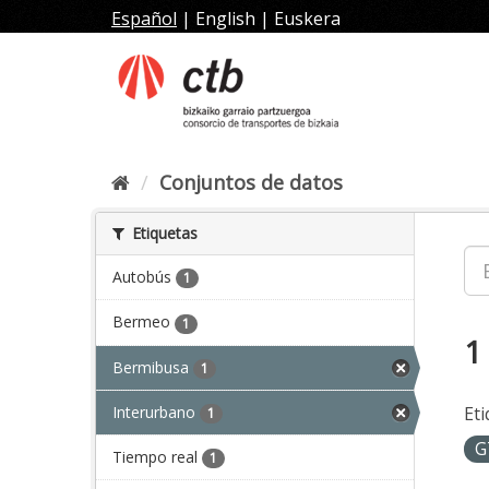
Ir
Español
|
English
|
Euskera
al
contenido
Conjuntos de datos
Etiquetas
Autobús
1
Bermeo
1
1
Bermibusa
1
Interurbano
Eti
1
G
Tiempo real
1