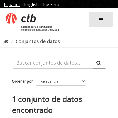
Ir
Español
|
English
|
Euskera
al
contenido
Conjuntos de datos
Ordenar por
1 conjunto de datos
encontrado