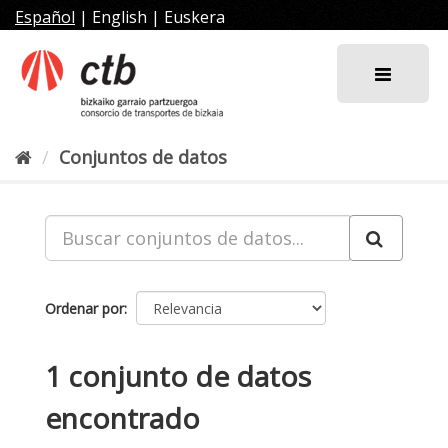
Ir
Español
|
English
|
Euskera
al
contenido
Conjuntos de datos
Ordenar por
1 conjunto de datos
encontrado