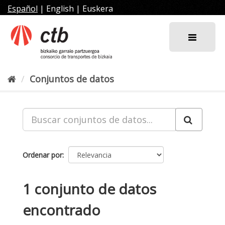
Ir
Español
|
English
|
Euskera
al
contenido
Conjuntos de datos
Ordenar por
1 conjunto de datos
encontrado