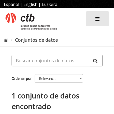
Ir
Español
|
English
|
Euskera
al
contenido
Conjuntos de datos
Ordenar por
1 conjunto de datos
encontrado