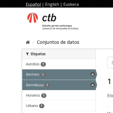
Ir
Español
|
English
|
Euskera
al
contenido
Conjuntos de datos
Etiquetas
Autobús
1
Bermeo
1
1
Bermibusa
1
Horarios
Eti
1
Urbano
1