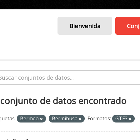
Bienvenida
Conj
 conjunto de datos encontrado
quetas:
Bermeo
Bermibusa
Formatos:
GTFS