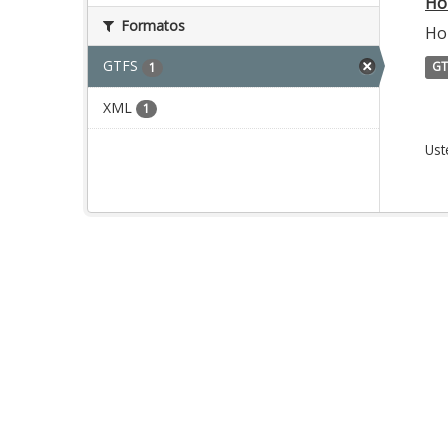
Ho
Formatos
Ho
GTFS
GT
1
XML
1
Ust