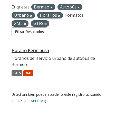
Etiquetas:
Bermeo
Autobús
Urbano
Horarios
Formatos:
XML
GTFS
Filtrar Resultados
Horario Bermibusa
Horarios del servicio urbano de autobús de
Bermeo
GTFS
XML
Usted también puede acceder a este registro utilizando
los
API
(ver
API Docs
).