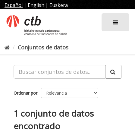
Ir
Español
|
English
|
Euskera
al
contenido
Conjuntos de datos
Ordenar por
1 conjunto de datos
encontrado