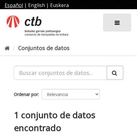
Ir
Español
|
English
|
Euskera
al
contenido
Conjuntos de datos
Ordenar por
1 conjunto de datos
encontrado