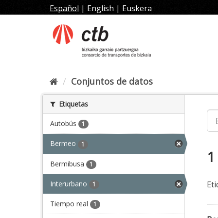
Ir
Español
|
English
|
Euskera
al
contenido
Conjuntos de datos
Etiquetas
Autobús
1
Bermeo
1
1
Bermibusa
1
Interurbano
Eti
1
Tiempo real
1