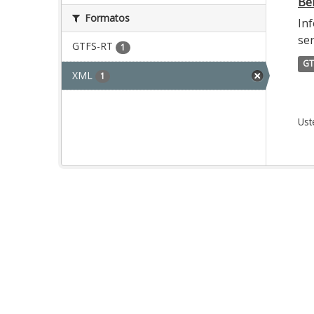
Ber
Formatos
Inf
ser
GTFS-RT
1
GT
XML
1
Ust