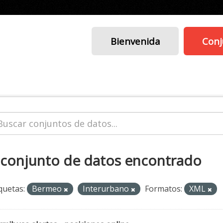
Bienvenida
Conj
 conjunto de datos encontrado
quetas:
Bermeo
Interurbano
Formatos:
XML