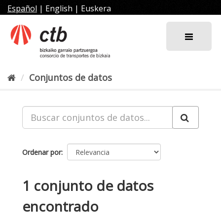
Ir
Español
|
English
|
Euskera
al
contenido
Conjuntos de datos
Ordenar por
1 conjunto de datos
encontrado