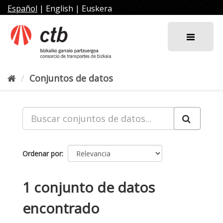
Ir
Español
|
English
|
Euskera
al
contenido
Conjuntos de datos
Ordenar por
1 conjunto de datos
encontrado