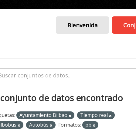
Bienvenida
Conj
 conjunto de datos encontrado
quetas:
Ayuntamiento Bilbao
Tiempo real
ilbobus
Autobús
Formatos:
pb