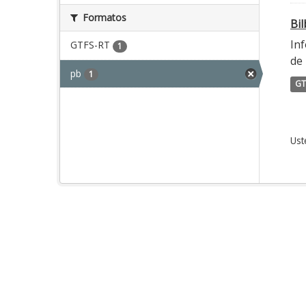
Formatos
Bi
Inf
GTFS-RT
1
de 
pb
1
GT
Ust