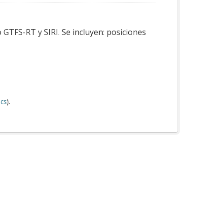
 GTFS-RT y SIRI. Se incluyen: posiciones
cs
).