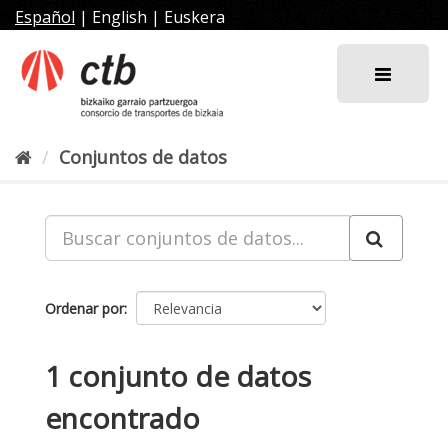
Ir
Español
|
English
|
Euskera
al
contenido
Conjuntos de datos
Ordenar por
1 conjunto de datos
encontrado