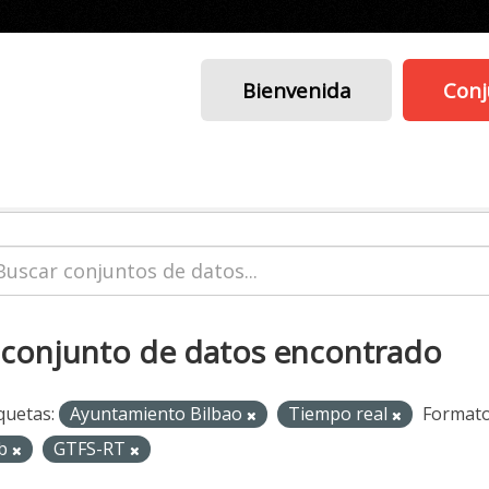
Bienvenida
Conj
 conjunto de datos encontrado
quetas:
Ayuntamiento Bilbao
Tiempo real
Formato
b
GTFS-RT