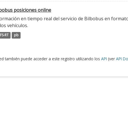
lbobus posiciones online
ormación en tiempo real del servicio de Bilbobus en formato
los vehículos.
FS-RT
pb
ed también puede acceder a este registro utilizando los
API
(ver
API Do