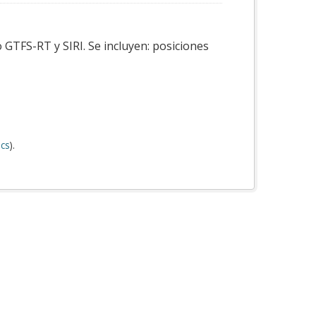
 GTFS-RT y SIRI. Se incluyen: posiciones
cs
).