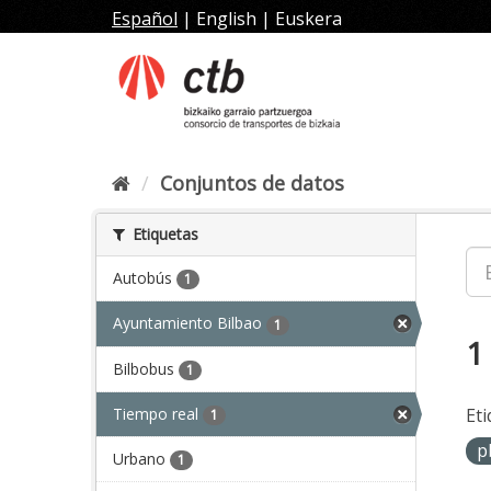
Ir
Español
|
English
|
Euskera
al
contenido
Conjuntos de datos
Etiquetas
Autobús
1
Ayuntamiento Bilbao
1
1
Bilbobus
1
Tiempo real
Eti
1
p
Urbano
1