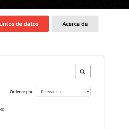
untos de datos
Acerca de
Ordenar por
s: