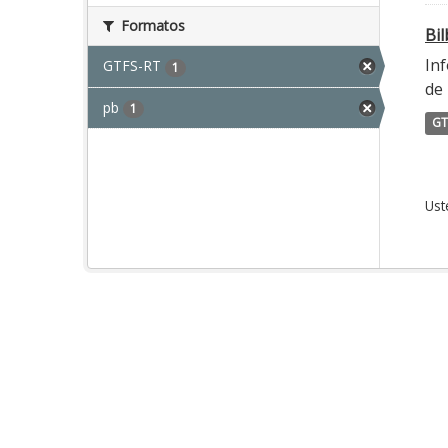
Formatos
Bi
Inf
GTFS-RT
1
de 
pb
1
GT
Ust