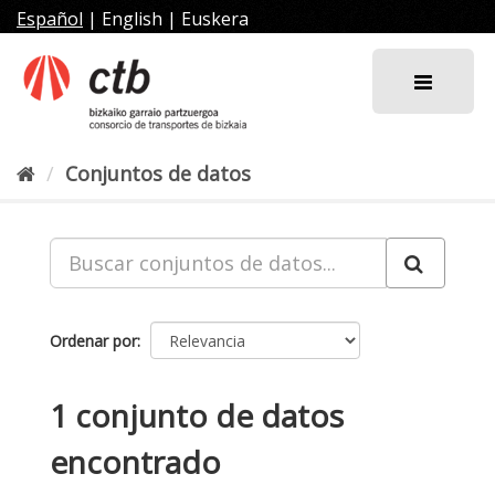
Ir
Español
|
English
|
Euskera
al
contenido
Conjuntos de datos
Ordenar por
1 conjunto de datos
encontrado