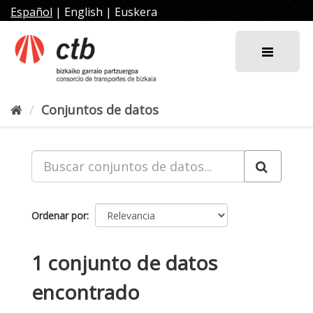
Ir
Español
|
English
|
Euskera
al
contenido
Conjuntos de datos
Ordenar por
1 conjunto de datos
encontrado