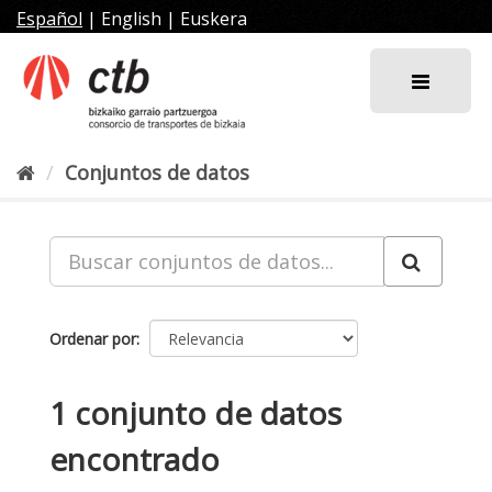
Ir
Español
|
English
|
Euskera
al
contenido
Conjuntos de datos
Ordenar por
1 conjunto de datos
encontrado