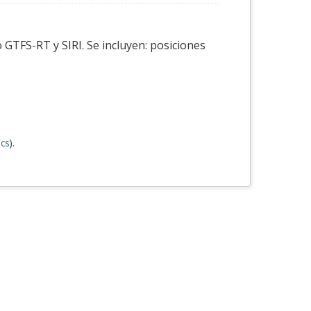
 GTFS-RT y SIRI. Se incluyen: posiciones
cs
).