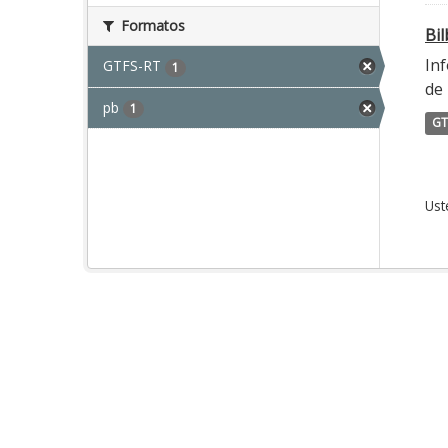
Formatos
Bi
Inf
GTFS-RT
1
de 
pb
1
GT
Ust