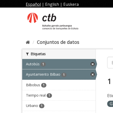
Ir
Español
|
English
|
Euskera
al
contenido
Conjuntos de datos
Etiquetas
Autobús
1
Ayuntamiento Bilbao
1
1
Bilbobus
1
Tiempo real
Eti
1
G
Urbano
1