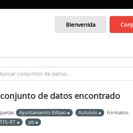
Bienvenida
Conj
 conjunto de datos encontrado
quetas:
Ayuntamiento Bilbao
Autobús
Formatos:
TFS-RT
pb