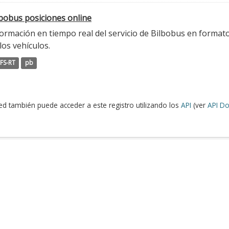
lbobus posiciones online
ormación en tiempo real del servicio de Bilbobus en formato
los vehículos.
FS-RT
pb
ed también puede acceder a este registro utilizando los
API
(ver
API Do