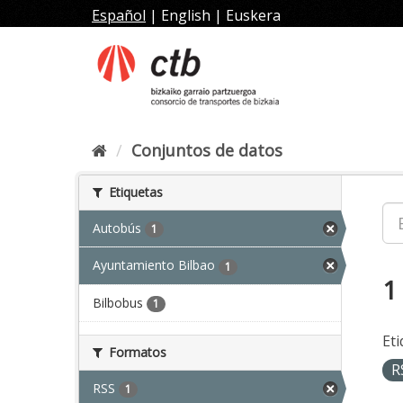
Ir
Español
|
English
|
Euskera
al
contenido
Conjuntos de datos
Etiquetas
Autobús
1
Ayuntamiento Bilbao
1
1
Bilbobus
1
Eti
Formatos
R
RSS
1