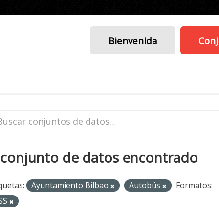
Bienvenida
Conj
 conjunto de datos encontrado
quetas:
Ayuntamiento Bilbao
Autobús
Formatos:
SS