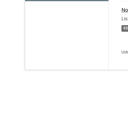
No
Lis
RS
Ust