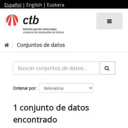
Ir
Español
|
English
|
Euskera
al
contenido
Conjuntos de datos
Ordenar por
1 conjunto de datos
encontrado