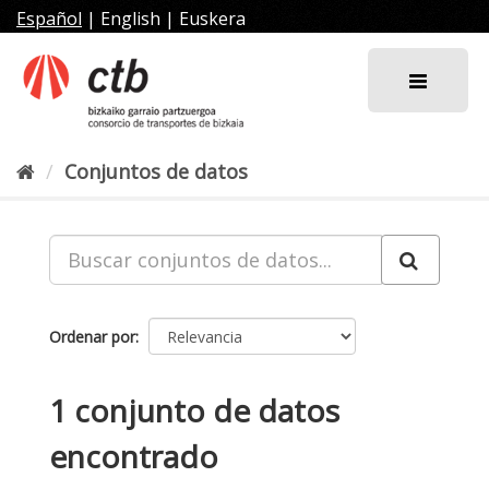
Ir
Español
|
English
|
Euskera
al
contenido
Conjuntos de datos
Ordenar por
1 conjunto de datos
encontrado