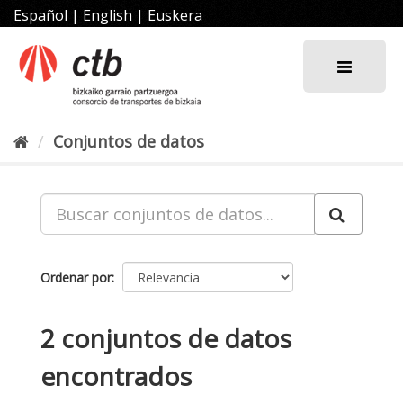
Ir
Español
|
English
|
Euskera
al
contenido
Conjuntos de datos
Ordenar por
2 conjuntos de datos
encontrados