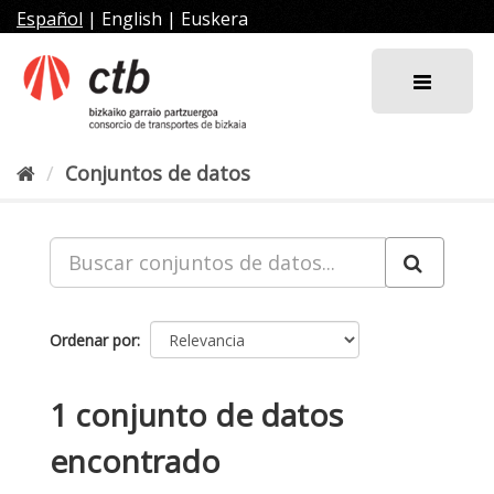
Ir
Español
|
English
|
Euskera
al
contenido
Conjuntos de datos
Ordenar por
1 conjunto de datos
encontrado