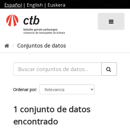
Ir
Español
|
English
|
Euskera
al
contenido
Conjuntos de datos
Ordenar por
1 conjunto de datos
encontrado