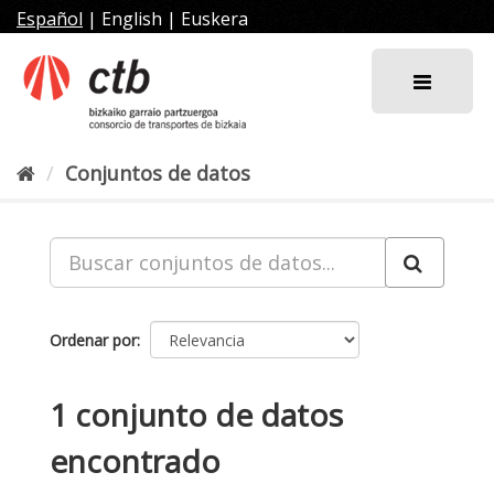
Ir
Español
|
English
|
Euskera
al
contenido
Conjuntos de datos
Ordenar por
1 conjunto de datos
encontrado