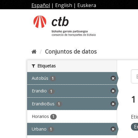
Ir
Español
|
English
|
Euskera
al
contenido
Conjuntos de datos
Etiquetas
Autobús
1
Erandio
1
1
ErandioBus
1
Horarios
Eti
1
E
Urbano
1