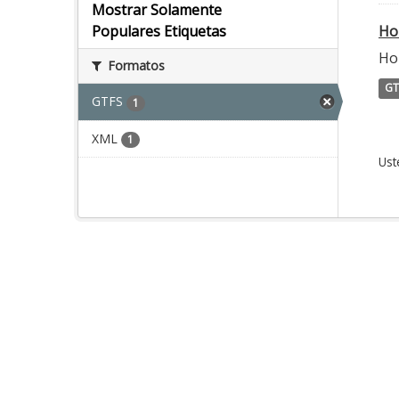
Mostrar Solamente
Ho
Populares Etiquetas
Ho
Formatos
GT
GTFS
1
XML
1
Ust