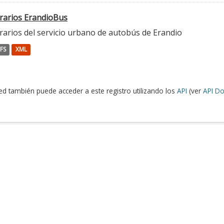
rarios ErandioBus
rarios del servicio urbano de autobús de Erandio
FS
XML
ed también puede acceder a este registro utilizando los
API
(ver
API Do