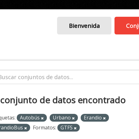
Bienvenida
Conj
 conjunto de datos encontrado
quetas:
Autobús
Urbano
Erandio
randioBus
Formatos:
GTFS