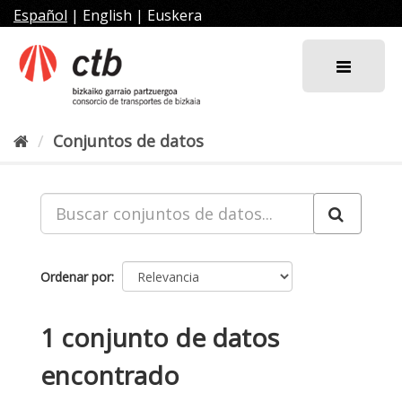
Ir
Español
|
English
|
Euskera
al
contenido
Conjuntos de datos
Ordenar por
1 conjunto de datos
encontrado