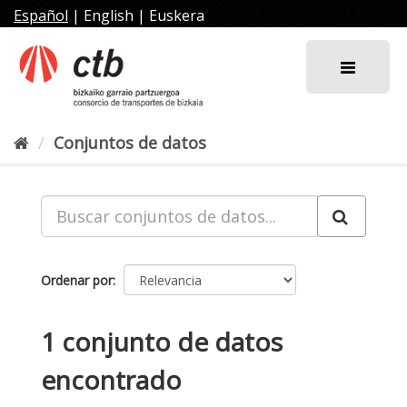
Ir
Español
|
English
|
Euskera
al
contenido
Conjuntos de datos
Ordenar por
1 conjunto de datos
encontrado