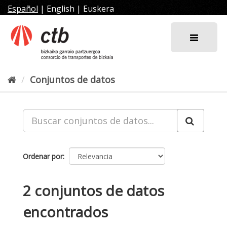
Ir
Español
|
English
|
Euskera
al
contenido
Conjuntos de datos
Ordenar por
2 conjuntos de datos
encontrados