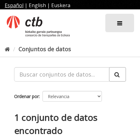
Ir
Español
|
English
|
Euskera
al
contenido
Conjuntos de datos
Ordenar por
1 conjunto de datos
encontrado