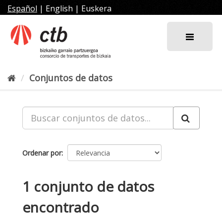
Ir
Español
|
English
|
Euskera
al
contenido
Conjuntos de datos
Ordenar por
1 conjunto de datos
encontrado