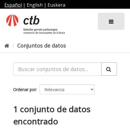
Ir
Español
|
English
|
Euskera
al
contenido
Conjuntos de datos
Ordenar por
1 conjunto de datos
encontrado