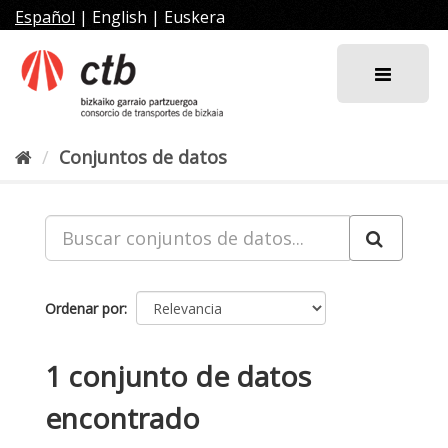
Ir
Español
|
English
|
Euskera
al
contenido
Conjuntos de datos
Ordenar por
1 conjunto de datos
encontrado