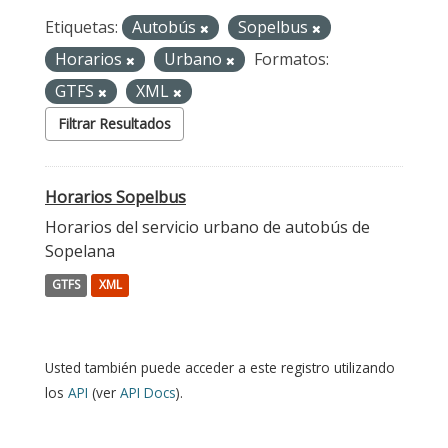
Etiquetas:
Autobús
Sopelbus
Horarios
Urbano
Formatos:
GTFS
XML
Filtrar Resultados
Horarios Sopelbus
Horarios del servicio urbano de autobús de
Sopelana
GTFS
XML
Usted también puede acceder a este registro utilizando
los
API
(ver
API Docs
).