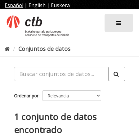
Ir
Español
|
English
|
Euskera
al
contenido
Conjuntos de datos
Ordenar por
1 conjunto de datos
encontrado