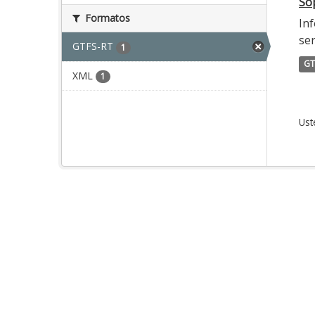
Sop
Formatos
Inf
ser
GTFS-RT
1
GT
XML
1
Ust