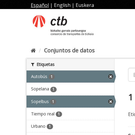
Ir
Español
|
English
|
Euskera
al
contenido
Conjuntos de datos
Etiquetas
Autobús
1
Sopelana
1
1
Sopelbus
1
Tiempo real
Eti
1
Urbano
1