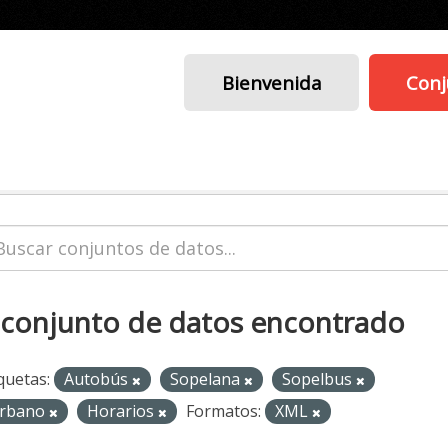
Bienvenida
Conj
 conjunto de datos encontrado
quetas:
Autobús
Sopelana
Sopelbus
rbano
Horarios
Formatos:
XML