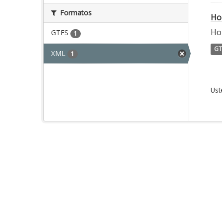
Formatos
Ho
Ho
GTFS
1
GT
XML
1
Ust