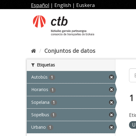
Ir
Español
|
English
|
Euskera
al
contenido
Conjuntos de datos
Etiquetas
Autobús
1
Horarios
1
1
Sopelana
1
Sopelbus
Eti
1
U
Urbano
1