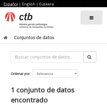
Ir
Español
|
English
|
Euskera
al
contenido
Conjuntos de datos
Ordenar por
1 conjunto de datos
encontrado