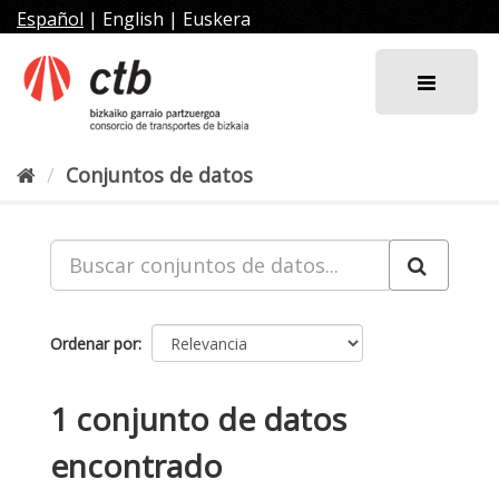
Ir
Español
|
English
|
Euskera
al
contenido
Conjuntos de datos
Ordenar por
1 conjunto de datos
encontrado