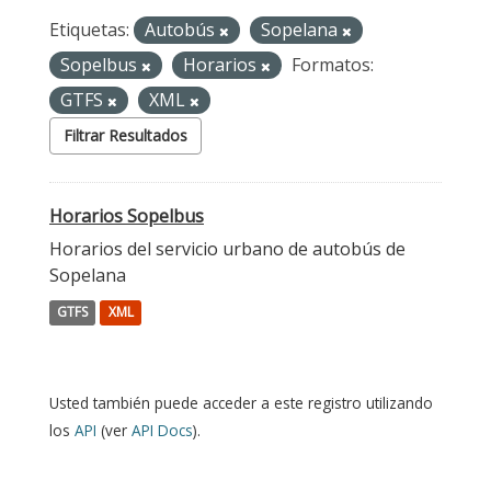
Etiquetas:
Autobús
Sopelana
Sopelbus
Horarios
Formatos:
GTFS
XML
Filtrar Resultados
Horarios Sopelbus
Horarios del servicio urbano de autobús de
Sopelana
GTFS
XML
Usted también puede acceder a este registro utilizando
los
API
(ver
API Docs
).