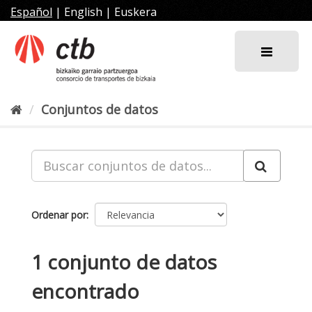
Ir
Español
|
English
|
Euskera
al
contenido
Conjuntos de datos
Ordenar por
1 conjunto de datos
encontrado