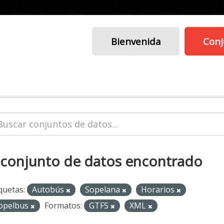
Bienvenida
Conj
 conjunto de datos encontrado
quetas:
Autobús
Sopelana
Horarios
opelbus
Formatos:
GTFS
XML