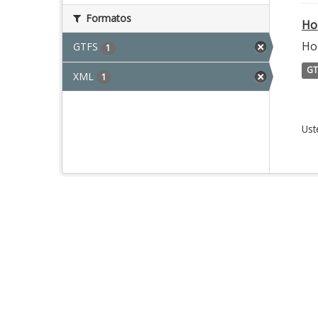
Formatos
Ho
Ho
GTFS
1
GT
XML
1
Ust