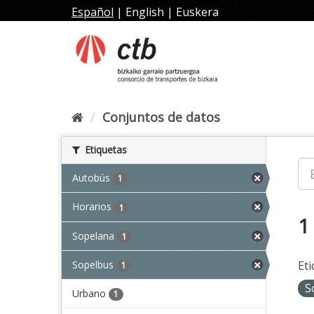
Ir
Español
|
English
|
Euskera
al
contenido
Conjuntos de datos
Etiquetas
Autobús
1
Horarios
1
1
Sopelana
1
Sopelbus
Eti
1
S
Urbano
1