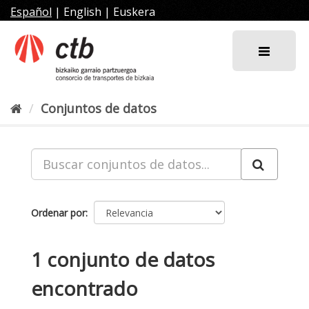
Ir
Español
|
English
|
Euskera
al
contenido
Conjuntos de datos
Ordenar por
1 conjunto de datos
encontrado