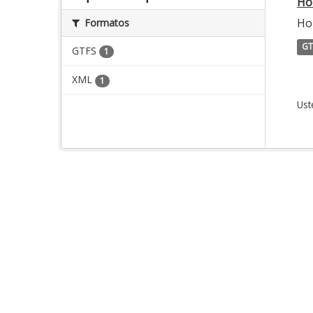
Ho
Ho
Formatos
GT
GTFS
1
XML
1
Ust