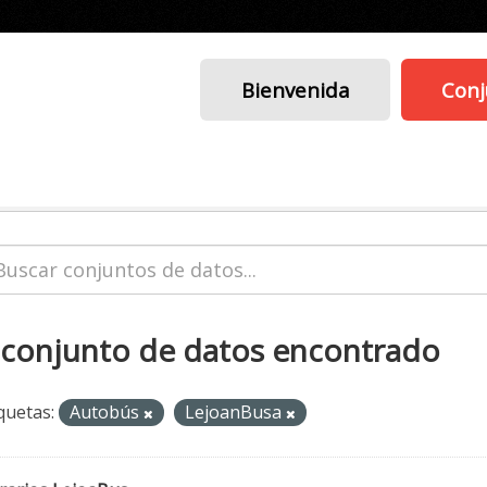
Bienvenida
Conj
 conjunto de datos encontrado
quetas:
Autobús
LejoanBusa