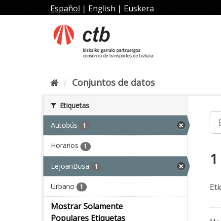
Ir
Español
|
English
|
Euskera
al
contenido
Conjuntos de datos
Etiquetas
Autobús
1
Horarios
1
1
LejoanBusa
1
Urbano
Eti
1
Mostrar Solamente
Populares Etiquetas