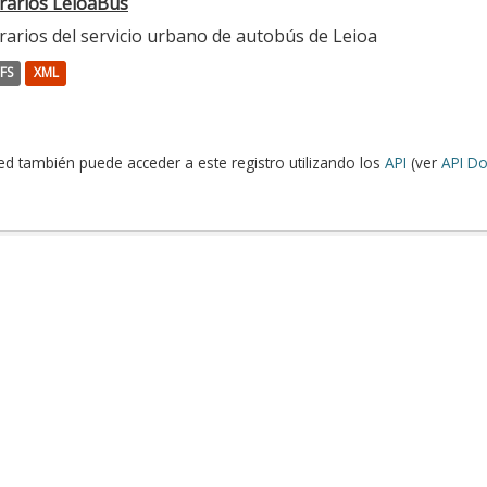
rarios LeioaBus
rarios del servicio urbano de autobús de Leioa
FS
XML
ed también puede acceder a este registro utilizando los
API
(ver
API Do